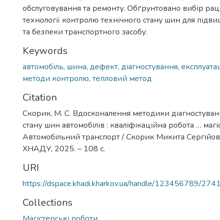
обслуговування та ремонту. Обґрунтовано вибір рац
технології контролю технічного стану шин для підв
та безпеки транспортного засобу.
Keywords
автомобіль
,
шина
,
дефект
,
діагностування
,
експлуата
методи контролю
,
тепловий метод
Citation
Скорик, М. С. Вдосконалення методики діагностуван
стану шин автомобілів : кваліфікаційна робота … магі
Автомобільний транспорт / Скорик Микита Сергійович
ХНАДУ, 2025. – 108 с.
URI
https://dspace.khadi.kharkov.ua/handle/123456789/274
Collections
Магістерські роботи