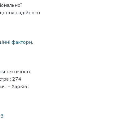
іональної
ищення надійності
ційні фактори
,
ня технічного
стра : 274
. – Харків :
13