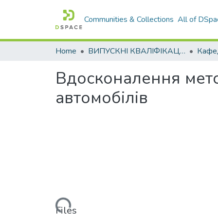
Communities & Collections
All of DSpa
Home
ВИПУСКНІ КВАЛІФІКАЦІЙНІ РОБОТИ
Вдосконалення мето
автомобілів
Loading...
Files