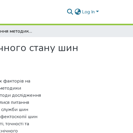
Log In
Вдосконалення методики діагностування технічного стану шин автомобілів
чного стану шин
х факторів на
 методики
Методи дослідження
алися питання
ь служби шин
ефектоскопії шин
, точності та
хнічного