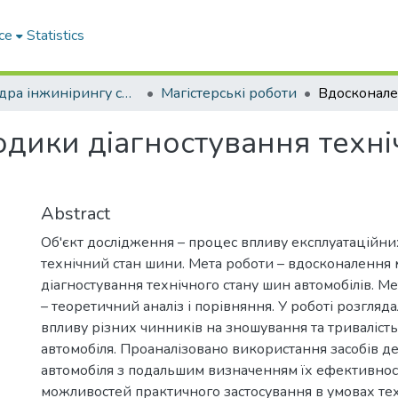
ce
Statistics
Кафедра інжинірингу систем автомобільного транспорту
Магістерські роботи
дики діагностування техні
Abstract
Об'єкт дослідження – процес впливу експлуатаційни
технічний стан шини. Мета роботи – вдосконалення
діагностування технічного стану шин автомобілів. 
– теоретичний аналіз і порівняння. У роботі розгляд
впливу різних чинників на зношування та триваліст
автомобіля. Проаналізовано використання засобів д
автомобіля з подальшим визначенням їх ефективності
можливостей практичного застосування в умовах те