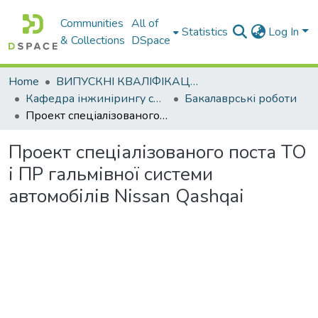
Communities
All of
Statistics
Log In
& Collections
DSpace
Home
ВИПУСКНІ КВАЛІФІКАЦІЙНІ РОБОТИ
Кафедра інжинірингу систем автомобільного транспорту
Бакалаврські роботи
Проект спеціалізованого поста ТО і ПР гальмівної системи автомобілів Nissan Qashqai
Проект спеціалізованого поста ТО
і ПР гальмівної системи
автомобілів Nissan Qashqai