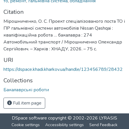
то
,
ремонт
,
гальмівна система
,
обладнання
Citation
Мірошниченко, О. С. Проект спеціалізованого поста ТО і
ПР гальмівної системи автомобілів Nissan Qashqai :
кваліфікаційна робота … бакалавра : 274
Автомобільний транспорт / Мірошниченко Олександр
Сергійович. – Харків : ХНАДУ, 2026. – 75 с.
URI
https://dspace.khadi.kharkov.ua/handle/123456789/28432
Collections
Бакалаврські роботи
Full item page
DSpace software
copyright © 2002-2026
LYRASIS
Cookie settings
Accessibility settings
Send Feedback