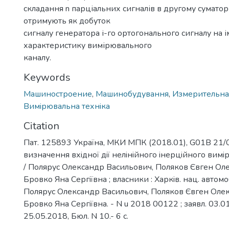
складання n парціальних сигналів в другому суматор
отримують як добуток
сигналу генератора і-го ортогонального сигналу на 
характеристику вимірювального
каналу.
Keywords
Машиностроение
,
Машинобудування
,
Измерительна
Вимiрювальна технiка
Citation
Пат. 125893 Україна, МКИ МПК (2018.01), G01B 21/0
визначення вхiдної дiї нелiнiйного iнерцiйного вим
/ Полярус Олександр Васильович, Поляков Євген Ол
Бровко Яна Сергiївна ; власники : Харкiв. нац. автомоб
Полярус Олександр Васильович, Поляков Євген Оле
Бровко Яна Сергiївна. - N u 2018 00122 ; заявл. 03.01
25.05.2018, Бюл. N 10.- 6 с.