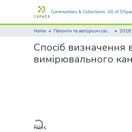
Communities & Collections
All of DSpa
Home
Патенти та авторські свідоцтва
2018
Спосiб визначення в
вимiрювального ка
Loading...
Files