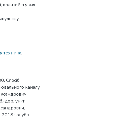
і, кожний з яких
імпульсну
я техника
,
0. Спосiб
iрювального каналу
ександрович,
.-дор. ун-т,
ксандрович,
.2018 ; опубл.