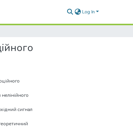
Log In
цiйного
ерційного
 нелінійного
ихідний сигнал
 теоретичний