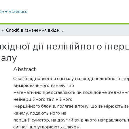
ce
Statistics
Спосiб визначення вхiдної дiї нелiнiйного iнерцiйного вимiрювального каналу
хiдної дiї нелiнiйного iнер
налу
Abstract
Спосіб відновлення сигналу на вході нелінійного ін
вимірювального каналу, що
математично представляють як послідовне з'єднання
неінерційного та лінійного
інерційного блоків, полягає в тому, що вимірюють в
каналу, подають його на
перший суматор, на другий вхід якого направляють
сигнал, що утворюють шляхом