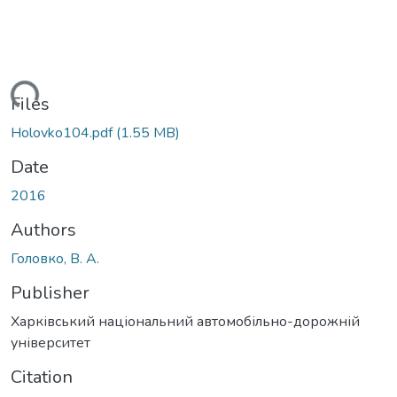
Loading...
Files
Holovko104.pdf
(1.55 MB)
Date
2016
Authors
Головко, В. А.
Publisher
Харківський національний автомобільно-дорожній
університет
Citation