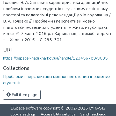
Головко, В. А. Загальна характеристика адаптаційних
проблем іноземних студентів в сучасному освітньому
просторі та педагогічні рекомендації до їх подолання /
В. А. Головко // Проблеми і перспективи мовної
підготовки іноземних студентів : міжнар. наук.-практ.
конф., 6–7 жовт. 2016 р. / Харків. нац. автомоб.-дор. ун-
т. – Харків, 2016. – С. 298–301.
URI
https://dspace.khadi.kharkov.ua/handle/123456789/9095
Collections
Проблеми і перспективи мовної підготовки іноземних
студентів
Full item page
DSpace software
copyright © 2002-2026
LYRASIS
Cookie settings
Accessibility settings
Send Feedback