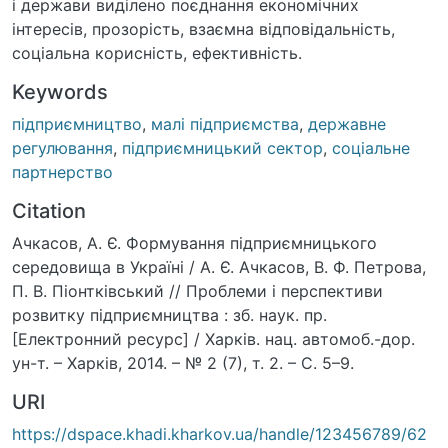
і держави виділено поєднання економічних
інтересів, прозорість, взаємна відповідальність,
соціальна корисність, ефективність.
Keywords
підприємництво
,
малі підприємства
,
державне
регулювання
,
підприємницький сектор
,
соціальне
партнерство
Citation
Ачкасов, А. Є. Формування підприємницького
середовища в Україні / А. Є. Ачкасов, В. Ф. Петрова,
П. В. Піонтківський // Проблеми і перспективи
розвитку підприємництва : зб. наук. пр.
[Електронний ресурс] / Харків. нац. автомоб.-дор.
ун-т. – Харків, 2014. – № 2 (7), т. 2. – С. 5–9.
URI
https://dspace.khadi.kharkov.ua/handle/123456789/62