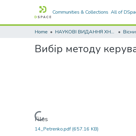
Communities & Collections
All of DSpa
Home
НАУКОВІ ВИДАННЯ ХНАДУ
Вибір методу керув
Loading...
Files
14_Petrenko.pdf
(657.16 KB)