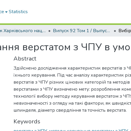
ce
Statistics
Вісник Харківського національного автомобільно-дорожнього університету / Вестник Харьковского национального автомобильно-дорожного университета
Випуск 92 Том 1 / Выпуск 92 Том 1
ання верстатом з ЧПУ в умо
Abstract
Здійснено дослідження характеристик верстатів з Ч
їхнього керування. Під час аналізу характеристик р
верстатів з ЧПУ різних цінових категорій та методі
верстатами з ЧПУ визначено мету: розроблення ком
технології вибору методу керування верстатом з ЧП
невизначеності з огляду на такі фактори, як швидкіс
шпинделя, діаметр свердління та точність верстата.
Keywords