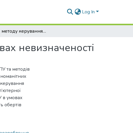
Log In
Вибір методу керування верстатом з ЧПУ в умовах невизначеності
вах невизначеності
ПУ та методів
ізноманітних
в керування
п’ютерної
У в умовах
ть обертів