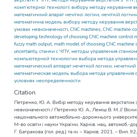
верстати з ЧПУ
,
методи керування верстатом з ЧПУ
,
комп’ютерної технології вибору методу керування в
математичний апарат нечіткої логіки
,
нечіткій логіч
математична модель вибору методу керування верст
умовах невизначеності
,
CNC machines
,
CNC machine co
developing technology of choosing CNC machine control
fuzzy math output
,
math model of choosing CNC machine 
uncertainty
,
станки с ЧПУ
,
методы управления станком
компьютерной технологии выбора метода управлен
математический аппарат нечеткой логики
,
нечеткий
математическая модель выбора метода управления с
условиях неопределенности
Citation
Петренко, Ю. А. Вибір методу керування верстатом 
невизначеності / Петренко Ю. А., Леміш В. М. // Вiсн
нацiонального автомобiльно-дорожнього унiверситету 
М-во освiти i науки України, Харків. нац. автомоб.-дор.
Г. Батракова (гол. ред.) та iн. – Харкiв, 2021. – Вип. 92,