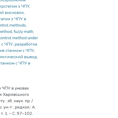
розроблення
ерстатом з ЧПУ
,
ний висновок
,
атом з ЧПУ в
ntrol methods
,
 method
,
fuzzy math
,
control method under
 с ЧПУ
,
разработка
ия станком с ЧПУ
,
 логический вывод
,
танком с ЧПУ в
з ЧПУ в умовах
ик Харкiвського
: зб. наук. пр. /
 ун-т ; редкол.: А.
 т. 1. – С. 97–102.