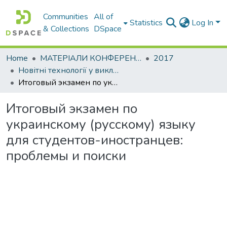
Communities
All of
Statistics
Log In
& Collections
DSpace
Home
МАТЕРІАЛИ КОНФЕРЕНЦІЙ
2017
Новітні технології у викладанні мов іноземним студентам
Итоговый экзамен по украинскому (русскому) языку для студентов-иностранцев: проблемы и поиски
Итоговый экзамен по
украинскому (русскому) языку
для студентов-иностранцев:
проблемы и поиски