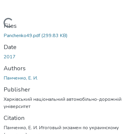
Loading...
Files
Panchenko49.pdf
(299.83 KB)
Date
2017
Authors
Панченко, Е. И.
Publisher
Харківський національний автомобільно-дорожній
університет
Citation
Панченко, Е. И. Итоговый экзамен по украинскому