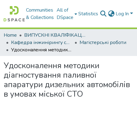
Communities
All of
Statistics
Log In
& Collections
DSpace
Home
ВИПУСКНІ КВАЛІФІКАЦІЙНІ РОБОТИ
Кафедра інжинірингу систем автомобільного транспорту
Магістерські роботи
Удосконалення методики діагностування паливної апаратури дизельних автомобілів в умовах міської СТО
Удосконалення методики
діагностування паливної
апаратури дизельних автомобілів
в умовах міської СТО