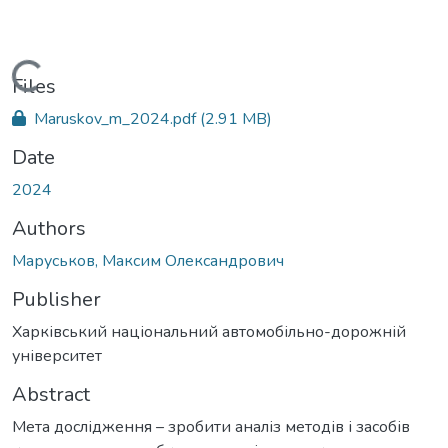
Loading...
Files
Maruskov_m_2024.pdf
(2.91 MB)
Date
2024
Authors
Маруськов, Максим Олександрович
Publisher
Харківський національний автомобільно-дорожній
університет
Abstract
Мета дослідження – зробити аналіз методів і засобів