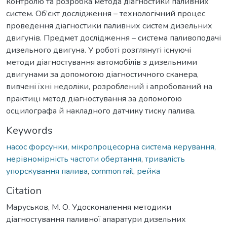
контролю та розробка метода діагностики паливних
систем. Об’єкт дослідження – технологічний процес
проведення діагностики паливних систем дизельних
двигунів. Предмет дослідження – система паливоподачі
дизельного двигуна. У роботі розглянуті існуючі
методи діагностування автомобілів з дизельними
двигунами за допомогою діагностичного сканера,
вивчені їхні недоліки, розроблений і апробований на
практиці метод діагностування за допомогою
осцилографа й накладного датчику тиску палива.
Keywords
насос форсунки
,
мікропроцесорна система керування
,
нерівномірність частоти обертання
,
тривалість
упорскування палива
,
common rail
,
рейка
Citation
Маруськов, М. О. Удосконалення методики
діагностування паливної апаратури дизельних