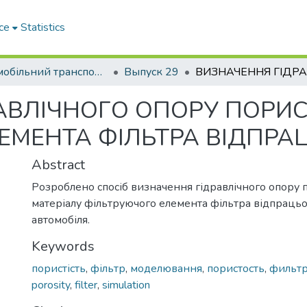
ce
Statistics
Автомобільний транспорт / Автомобильный транспорт
Выпуск 29
АВЛІЧНОГО ОПОРУ ПОРИС
ЕМЕНТА ФІЛЬТРА ВІДПРА
Abstract
Розроблено спосіб визначення гідравлічного опору 
матеріалу фільтруючого елемента фільтра відпрацьо
автомобіля.
Keywords
пористість
,
фільтр
,
моделювання
,
пористость
,
фильт
porosity
,
filter
,
simulation