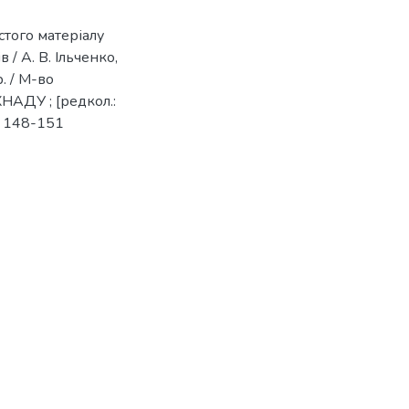
стого матеріалу
/ А. В. Ільченко,
. / М-во
НАДУ ; [редкол.:
С. 148-151