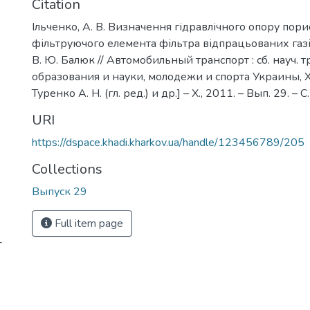
Citation
Ільченко, А. В. Визначення гідравлічного опору пори
фільтруючого елемента фільтра відпрацьованих газів 
В. Ю. Балюк // Автомобильный транспорт : сб. науч. тр
образования и науки, молодежи и спорта Украины, Х
Туренко А. Н. (гл. ред.) и др.] – Х., 2011. – Вып. 29. – 
URI
https://dspace.khadi.kharkov.ua/handle/123456789/205
Collections
Выпуск 29
Full item page
-