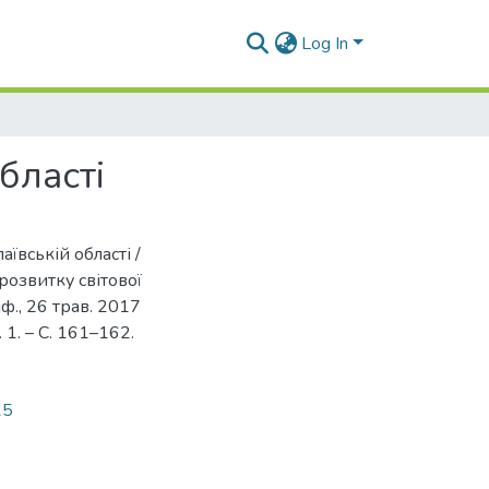
Log In
бласті
аївській області /
 розвитку світової
нф., 26 трав. 2017
. 1. – С. 161–162.
15