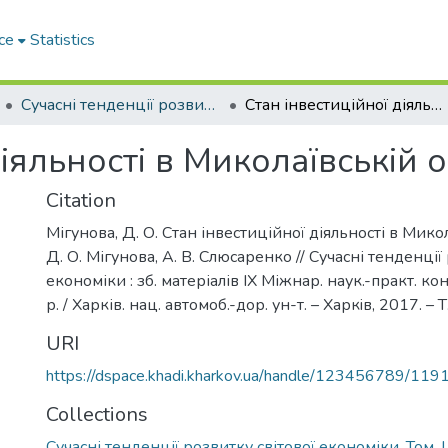
ce
Statistics
Сучасні тенденції розвитку світової економіки. Том. І
Стан інвестиційної діяльності в Миколаївській області
іяльності в Миколаївській о
Citation
Мігунова, Д. О. Стан інвестиційної діяльності в Микол
Д. О. Мігунова, А. В. Слюсаренко // Сучасні тенденції
економіки : зб. матеріалів ІХ Міжнар. наук.-практ. ко
р. / Харків. нац. автомоб.-дор. ун-т. – Харкiв, 2017. – Т
URI
https://dspace.khadi.kharkov.ua/handle/123456789/119
Collections
Сучасні тенденції розвитку світової економіки. Том. І