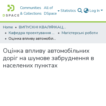
Communities
All of
Statistics
Log In
& Collections
DSpace
Home
ВИПУСКНІ КВАЛІФІКАЦІЙНІ РОБОТИ
Кафедра проектування доріг, геодезії і землеустрою
Магістерські роботи
Оцінка впливу автомобільних доріг на шумове забруднення в населених пунктах
Оцінка впливу автомобільних
доріг на шумове забруднення в
населених пунктах