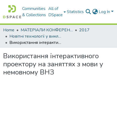
Communities
All of
Statistics
Log In
& Collections
DSpace
Home
МАТЕРІАЛИ КОНФЕРЕНЦІЙ
2017
Новітні технології у викладанні мов іноземним студентам
Використання інтерактивного проектору на заняттях з мови у немовному ВНЗ
Використання інтерактивного
проектору на заняттях з мови у
немовному ВНЗ