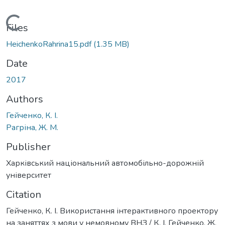
Loading...
Files
HeichenkoRahrina15.pdf
(1.35 MB)
Date
2017
Authors
Гейченко, К. І.
Рагріна, Ж. М.
Publisher
Харківський національний автомобільно-дорожній
університет
Citation
Гейченко, К. І. Використання інтерактивного проектору
на заняттях з мови у немовному ВНЗ / К. І. Гейченко, Ж.