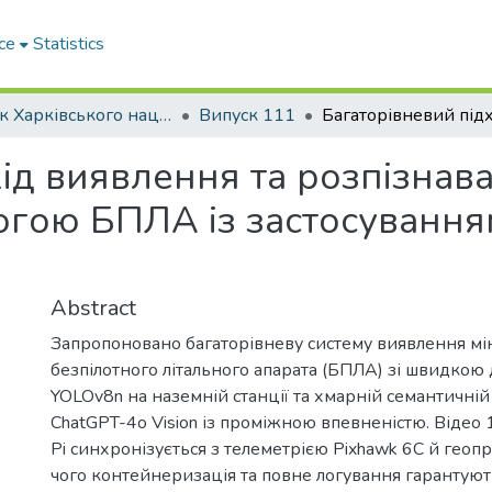
ce
Statistics
Вісник Харківського національного автомобільно-дорожнього університету / Вестник Харьковского национального автомобильно-дорожного университета
Випуск 111
хід виявлення та розпізна
огою БПЛА із застосуванн
Abstract
Запропоновано багаторівневу систему виявлення мі
безпілотного літального апарата (БПЛА) зі швидкою
YOLOv8n на наземній станції та хмарній семантичній
ChatGPT-4o Vision із проміжною впевненістю. Відео 
Pi синхронізується з телеметрією Pixhawk 6C й геопр
чого контейнеризація та повне логування гарантуют