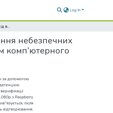
Log In
Багаторівневий підхід виявлення та розпізнавання небезпечних предметів за допомогою БПЛА із застосуванням комп’ютерного зору
вання небезпечних
ям комп’ютерного
н за допомогою
 детекцією
 верифікації
1080p з Raspberry
ив‟язується, після
ь відтворювання.