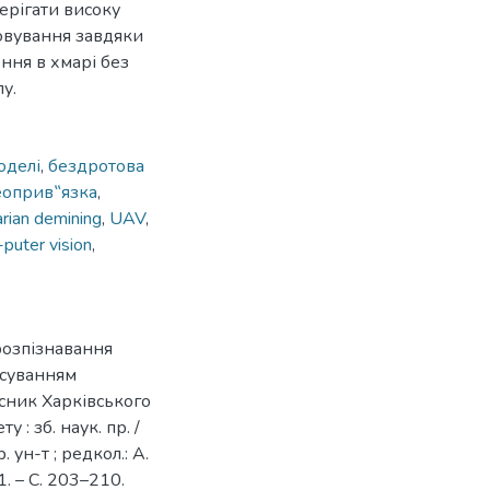
ерігати високу
ьовування завдяки
ння в хмарі без
у.
оделі
,
бездротова
еоприв‟язка
,
rian demining
,
UAV
,
puter vision
,
 розпізнавання
осуванням
Вісник Харківського
: зб. наук. пр. /
 ун-т ; редкол.: А.
11. – С. 203–210.