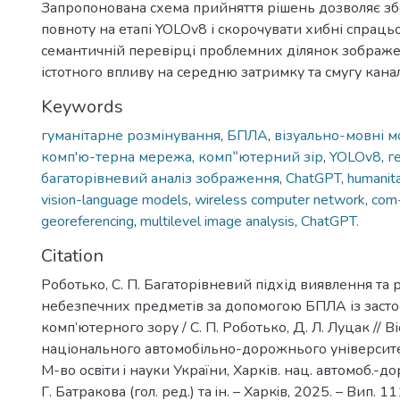
Запропонована схема прийняття рішень дозволяє зб
повноту на етапі YOLOv8 і скорочувати хибні спрац
семантичній перевірці проблемних ділянок зображе
істотного впливу на середню затримку та смугу канал
Keywords
гуманітарне розмінування
,
БПЛА
,
візуально-мовні м
комп'ю-терна мережа
,
комп‟ютерний зір
,
YOLOv8
,
г
багаторівневий аналіз зображення
,
ChatGPT
,
humanita
vision-language models
,
wireless computer network
,
com-
georeferencing
,
multilevel image analysis
,
ChatGPT.
Citation
Роботько, С. П. Багаторівневий підхід виявлення та
небезпечних предметів за допомогою БПЛА із заст
комп’ютерного зору / С. П. Роботько, Д. Л. Луцак // 
національного автомобільно-дорожнього університету 
М-во освiти i науки України, Харків. нац. автомоб.-дор.
Г. Батракова (гол. ред.) та iн. – Харкiв, 2025. – Вип. 1