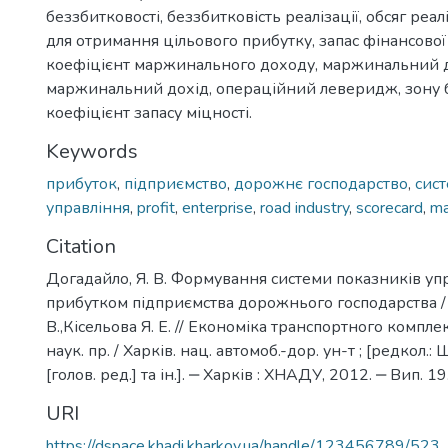
беззбитковості, беззбитковість реалізації, обсяг реал
для отримання цільового прибутку, запас фінансової 
коефіцієнт маржинального доходу, маржинальний д
маржинальний дохід, операційний леверидж, зону 
коефіцієнт запасу міцності.
Keywords
прибуток
,
підприємство
,
дорожнє господарство
,
сист
управління
,
profit
,
enterprise
,
road industry
,
scorecard
,
m
Citation
Догадайло, Я. В. Формування системи показників уп
прибутком підприємства дорожнього господарства /
В.,Кісельова Я. Е. // Економіка транспортного комплекс
наук. пр. / Харків. нац. автомоб.-дор. ун-т ; [редкол.:
[голов. ред.] та ін.]. ‒ Харків : ХНАДУ, 2012. ‒ Вип. 1
URI
https://dspace.khadi.kharkov.ua/handle/123456789/523