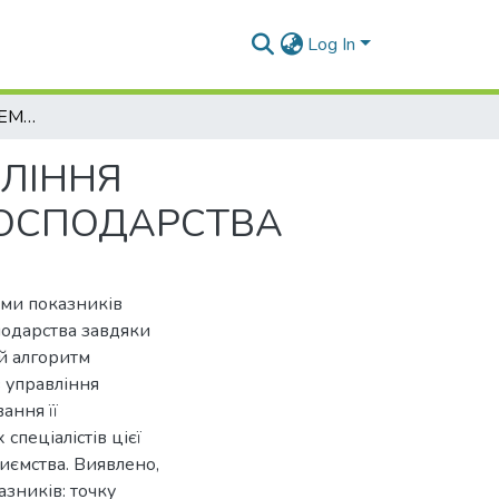
Log In
ФОРМУВАННЯ СИСТЕМИ ПОКАЗНИКІВ УПРАВЛІННЯ ПРИБУТКОМ ПІДПРИЄМСТВ ДОРОЖНЬОГО ГОСПОДАРСТВА
ЛІННЯ
ГОСПОДАРСТВА
еми показників
подарства завдяки
й алгоритм
 управління
ання її
спеціалістів цієї
риємства. Виявлено,
зників: точку