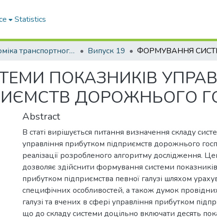
ce
Statistics
Економіка транспортного комплексу
Випуск 19
ТЕМИ ПОКАЗНИКІВ УПРАВ
РИЄМСТВ ДОРОЖНЬОГО 
Abstract
В статі вирішується питання визначення складу сист
управління прибутком підприємств дорожнього гос
реалізації розробленого алгоритму дослідження. Це
дозволяє здійснити формування системи показників
прибутком підприємства певної галузі шляхом урахув
специфічних особливостей, а також думок провідних 
галузі та вчених в сфері управління прибутком підп
що до складу системи доцільно включати десять пока