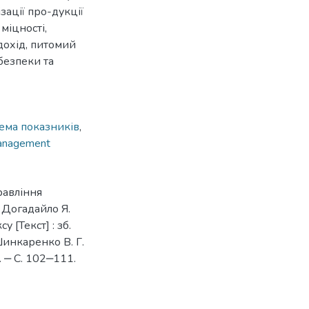
ізації про-дукції
міцності,
охід, питомий
безпеки та
ема показників
,
anagement
равління
 Догадайло Я.
у [Текст] : зб.
 Шинкаренко В. Г.
9. ‒ С. 102‒111.