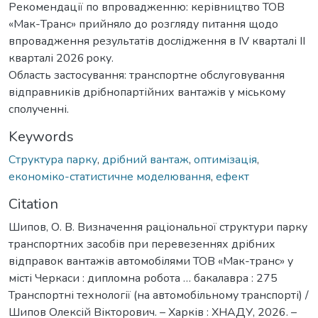
Рекомендації по впровадженню: керівництво ТОВ
«Мак-Транс» прийняло до розгляду питання щодо
впровадження результатів дослідження в IV кварталі II
кварталі 2026 року.
Область застосування: транспортне обслуговування
відправників дрібнопартійних вантажів у міському
сполученні.
Keywords
Структура парку
,
дрібний вантаж
,
оптимізація
,
економіко-статистичне моделювання
,
ефект
Citation
Шипов, О. В. Визначення раціональної структури парку
транспортних засобів при перевезеннях дрібних
відправок вантажів автомобілями ТОВ «Мак-транс» у
місті Черкаси : дипломна робота … бакалавра : 275
Транспортні технології (на автомобільному транспорті) /
Шипов Олексій Вікторович. – Харків : ХНАДУ, 2026. –