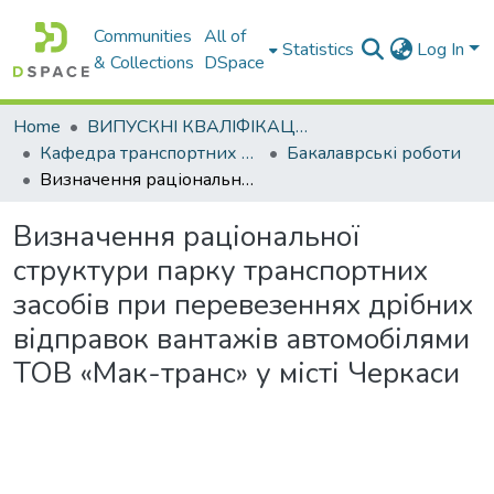
Communities
All of
Statistics
Log In
& Collections
DSpace
Home
ВИПУСКНІ КВАЛІФІКАЦІЙНІ РОБОТИ
Кафедра транспортних технологій
Бакалаврські роботи
Визначення раціональної структури парку транспортних засобів при перевезеннях дрібних відправок вантажів автомобілями ТОВ «Мак-транс» у місті Черкаси
Визначення раціональної
структури парку транспортних
засобів при перевезеннях дрібних
відправок вантажів автомобілями
ТОВ «Мак-транс» у місті Черкаси