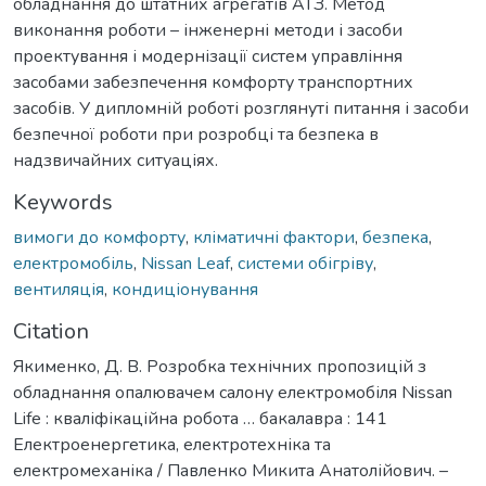
обладнання до штатних агрегатів АТЗ. Метод
виконання роботи – інженерні методи і засоби
проектування і модернізації систем управління
засобами забезпечення комфорту транспортних
засобів. У дипломній роботі розглянуті питання і засоби
безпечної роботи при розробці та безпека в
надзвичайних ситуаціях.
Keywords
вимоги до комфорту
,
кліматичні фактори
,
безпека
,
електромобіль
,
Nissan Leaf
,
системи обігріву
,
вентиляція
,
кондиціонування
Citation
Якименко, Д. В. Розробка технічних пропозицій з
обладнання опалювачем салону електромобіля Nissan
Life : кваліфікаційна робота … бакалавра : 141
Електроенергетика, електротехніка та
електромеханіка / Павленко Микита Анатолійович. –