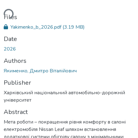
ding...
Files
Yakimenko_b_2026.pdf
(3.19 MB)
Date
2026
Authors
Якименко, Дмитро Віталійович
Publisher
Харківський національний автомобільно-дорожній
університет
Abstract
Мета роботи – покращення рівня комфорту в салоні
електромобіля Nissan Leaf шляхом встановлення
додаткової системи обігріву салону з мінімальними