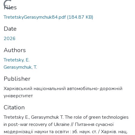
Loading...
Files
TretetskyGerasymchuk84.pdf
(184.87 KB)
Date
2026
Authors
Tretetsky, E.
Gerasymchuk, T.
Publisher
Харківський національний автомобільно-дорожній
універститет
Citation
Tretetsky E., Gerasymchuk T. The role of green technologies
in post-war recovery of Ukraine // Питання сучасної
модернізації науки та освіти : зб. наук. ст. / Харків. нац.