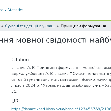
ce
Statistics
Сучасні тенденції в українській і світовій гуманітаристиці
Принципи формування мовної свідомості майбутнього держслужбовця
я мовної свідомості майб
Citation
Ільєнко, А. В. Принципи формування мовної свідомо
держслужбовця / А. В. Ільєнко // Сучасні тенденції в 
світовій гуманітаристиці : матеріали І Всеукр. наук.-п
листоп. 2024 р. / Харків. нац. автомоб.-дор. ун-т. – Хар
31.
URI
https://dspace.khadi.kharkov.ua/handle/123456789/219