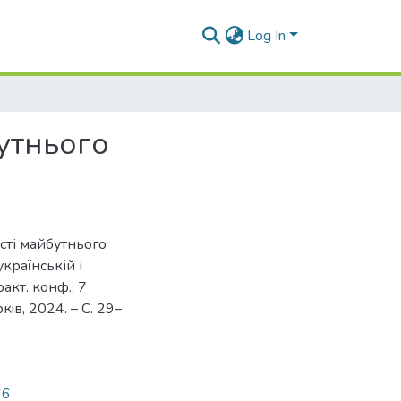
Log In
утнього
сті майбутнього
українській і
ракт. конф., 7
кiв, 2024. – С. 29–
66