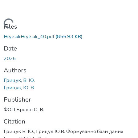
Loading...
Files
HrytsukHrytsuk_40.pdf
(855.93 KB)
Date
2026
Authors
Грицук, В. Ю.
Грицук, Ю. В.
Publisher
ФОП Бровін О. В.
Citation
Грицук В. Ю., Грицук Ю.В. Формування бази даних