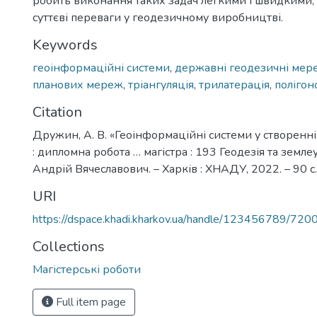
робить виконання таких задач легкими і швидкими,
суттєві переваги у геодезичному виробництві.
Keywords
геоінформаційні системи
,
державні геодезичні мер
планових мереж
,
тріангуляція
,
трилатерація
,
полігон
Citation
Дружин, А. В. «Геоінформаційні системи у створенн
: дипломна робота … магістра : 193 Геодезія та земл
Андрій Вячеславович. – Харків : ХНАДУ, 2022. – 90 с.
URI
https://dspace.khadi.kharkov.ua/handle/123456789/720
Collections
Магістерські роботи
Full item page