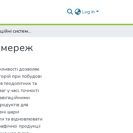
Log In
Геоінформаційні системи у створенні планових мереж
х мереж
жливості дозволяє
торій при побудові
 теодолітних та
г у часі, точності
авігаційними
родуктів для
вні шари
ти та відновлювати
рафічної продукції