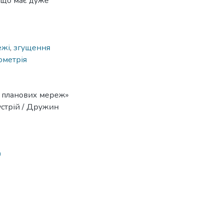
 що має дуже
ежі
,
згущення
ометрія
і планових мереж»
еустрій / Дружин
0