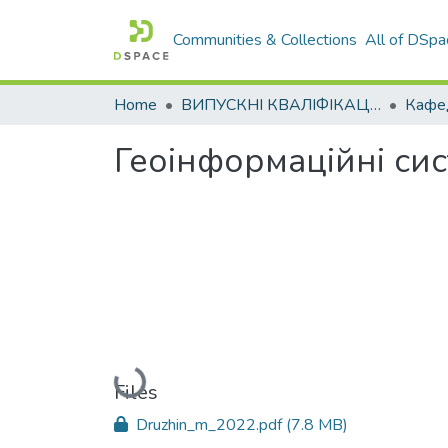
Communities & Collections
All of DSpa
Home
ВИПУСКНІ КВАЛІФІКАЦІЙНІ РОБОТИ
Геоінформаційні си
Loading...
Files
Druzhin_m_2022.pdf
(7.8 MB)