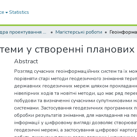
ce
Statistics
Кафедра проектування доріг, геодезії і землеустрою
Магістерські роботи
стеми у створенні планови
Abstract
Розгляд сучасних геоінформаційних систем та їх мо
порівняти старі методи геодезичного знімання тери
державних геодезичних мереж шляхом прокладання
нівелірних ходів та новітні методи, що має ряд перева
побудови та визначенні сучасними супутниковими н
системами. Застосування геодезичних програмних п
обробки результатів знімання, для накладання на пе
інформації у цифровому вигляді дозволяє створюва
геодезичні мережі, а застосування цифрової картог