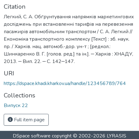
Citation
Легкий, С. А. Обґрунтування напрямків маркетингових
досліджень при встановленні тарифів на перевезення
пасажирів автомобільним транспортом / С. А. Легкий //
Економіка транспортного комплексу [Текст] : зб. наук.
пр. / Харків. нац. автомоб.-дор. ун-т ; [редкол.:
Шинкаренко В. Г. [голов. ред.] та ін.]. ‒ Харків : ХНАДУ,
2013. ‒ Вип. 22. ‒ С. 142‒147.
URI
https://dspace.khadi.kharkov.ua/handle/123456789/764
Collections
Випуск 22
Full item page
DSpace software
copyright © 2002-2026
LYRASIS