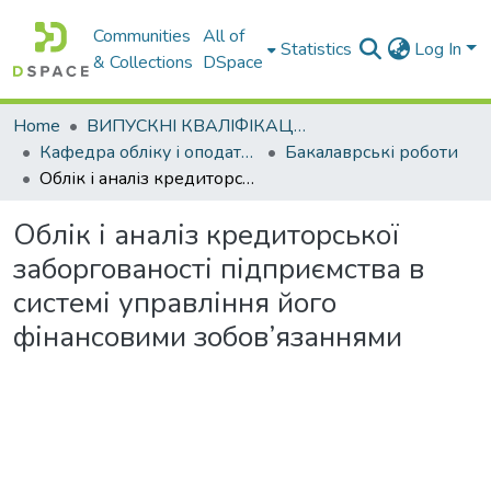
Communities
All of
Statistics
Log In
& Collections
DSpace
Home
ВИПУСКНІ КВАЛІФІКАЦІЙНІ РОБОТИ
Кафедра обліку і оподаткування
Бакалаврські роботи
Облік і аналіз кредиторської заборгованості підприємства в системі управління його фінансовими зобов’язаннями
Облік і аналіз кредиторської
заборгованості підприємства в
системі управління його
фінансовими зобов’язаннями