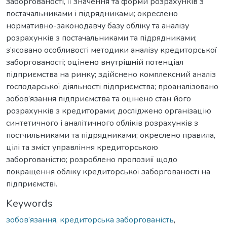
заборгованості, її значення та форми розрахунків з
постачальниками і підрядниками; окреслено
нормативно-законодавчу базу обліку та аналізу
розрахунків з постачальниками та підрядниками;
з’ясовано особливості методики аналізу кредиторської
заборгованості; оцінено внутрішній потенціал
підприємства на ринку; здійснено комплексний аналіз
господарської діяльності підприємства; проаналізовано
зобов’язання підприємства та оцінено стан його
розрахунків з кредиторами; досліджено організацію
синтетичного і аналітичного обліків розрахунків з
постчильниками та підрядниками; окреслено правила,
цілі та зміст управління кредиторською
заборгованістю; розроблено пропозиії щодо
покращення обліку кредиторської заборгованості на
підприємстві.
Keywords
зобов’язання
,
кредиторська заборгованість
,