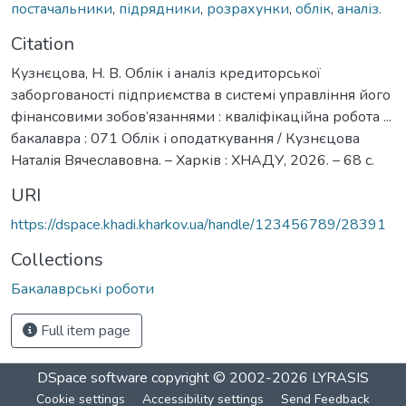
постачальники
,
підрядники
,
розрахунки
,
облік
,
аналіз.
Citation
Кузнєцова, Н. В. Облік і аналіз кредиторської
заборгованості підприємства в системі управління його
фінансовими зобов’язаннями : кваліфікаційна робота ...
бакалавра : 071 Облік і оподаткування / Кузнєцова
Наталія Вячеславовна. – Харків : ХНАДУ, 2026. – 68 с.
URI
https://dspace.khadi.kharkov.ua/handle/123456789/28391
Collections
Бакалаврські роботи
Full item page
DSpace software
copyright © 2002-2026
LYRASIS
Cookie settings
Accessibility settings
Send Feedback