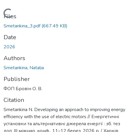
Loading...
Files
Smetankina_3.pdf
(667.49 KB)
Date
2026
Authors
Smetankina, Natalia
Publisher
ФОП Бровін О. В.
Citation
Smetankina N. Developing an approach to improving energy
efficiency with the use of electric motors // Енергетичні
установки та альтернативні джерела енергії : зб. тез
доп. III міжнар. конф., 11–12 берез. 2026 р. / Харків.