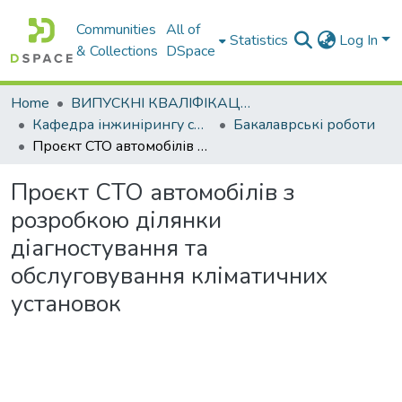
Communities
All of
Statistics
Log In
& Collections
DSpace
Home
ВИПУСКНІ КВАЛІФІКАЦІЙНІ РОБОТИ
Кафедра інжинірингу систем автомобільного транспорту
Бакалаврські роботи
Проєкт СТО автомобілів з розробкою ділянки діагностування та обслуговування кліматичних установок
Проєкт СТО автомобілів з
розробкою ділянки
діагностування та
обслуговування кліматичних
установок