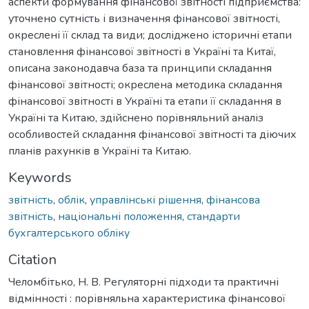
аспекти формування фінансової звітності підприємства:
уточнено сутність і визначення фінансової звітності,
окреслені її склад та види; досліджено історичні етапи
становлення фінансової звітності в Україні та Китаї,
описана законодавча база та принципи складання
фінансової звітності; окреслена методика складання
фінансової звітності в Україні та етапи її складання в
Україні та Китаю, здійснено порівняльний аналіз
особливостей складання фінансової звітності та діючих
планів рахунків в Україні та Китаю.
Keywords
звітність
,
облік
,
управлінські рішення
,
фінансова
звітність
,
національні положення
,
стандарти
бухгалтерського обліку
Citation
Челомбітько, Н. В. Регуляторні підходи та практичні
відмінності : порівняльна характеристика фінансової