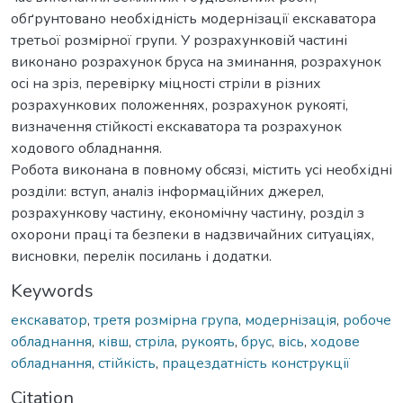
обґрунтовано необхідність модернізації екскаватора
третьої розмірної групи. У розрахунковій частині
виконано розрахунок бруса на зминання, розрахунок
осі на зріз, перевірку міцності стріли в різних
розрахункових положеннях, розрахунок рукояті,
визначення стійкості екскаватора та розрахунок
ходового обладнання.
Робота виконана в повному обсязі, містить усі необхідні
розділи: вступ, аналіз інформаційних джерел,
розрахункову частину, економічну частину, розділ з
охорони праці та безпеки в надзвичайних ситуаціях,
висновки, перелік посилань і додатки.
Keywords
екскаватор
,
третя розмірна група
,
модернізація
,
робоче
обладнання
,
ківш
,
стріла
,
рукоять
,
брус
,
вісь
,
ходове
обладнання
,
стійкість
,
працездатність конструкції
Citation