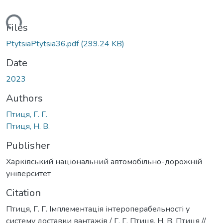
Loading...
Files
PtytsiaPtytsia36.pdf
(299.24 KB)
Date
2023
Authors
Птиця, Г. Г.
Птиця, Н. В.
Publisher
Харківський національний автомобільно-дорожній
університет
Citation
Птиця, Г. Г. Імплементація інтероперабельності у
систему доставки вантажів / Г. Г. Птиця, Н. В. Птиця //