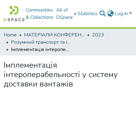
Communities
All of
Statistics
Log In
& Collections
DSpace
Home
МАТЕРІАЛИ КОНФЕРЕНЦІЙ
2023
Розумний транспорт та інтегровані транспортні технології
Імплементація інтероперабельності у систему доставки вантажів
Імплементація
інтероперабельності у систему
доставки вантажів