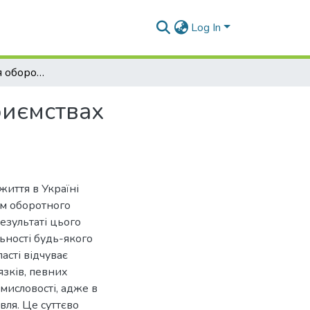
Log In
Стан відтворення оборотного капіталу на підприємствах Харківської області
риємствах
життя в Україні
ом оборотного
езультаті цього
ьності будь-якого
асті відчуває
язків, певних
мисловості, адже в
вля. Це суттєво