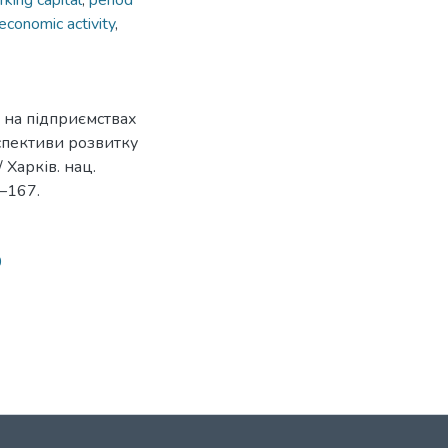
king capital
,
period
еconomic activity
,
у на підприємствах
рспективи розвитку
 Харків. нац.
1–167.
0