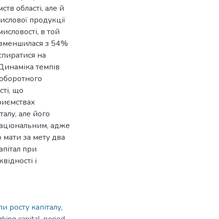
тв області, але й
ислової продукції
исловості, в той
я зменшилася з 54%
спиратися на
Динаміка темпів
 оборотного
сті, що
приємствах
талу, але його
раціональним, адже
 мати за мету два
апітал при
відності і
пи росту капіталу
,