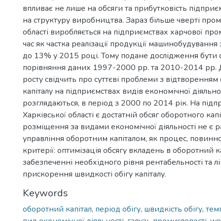
впливає не лише на обсяги та прибутковість підприємс
на структуру виробництва. Зараз більше чверті пром
області виробляється на підприємствах харчової пром
час як частка реалізації продукції машинобудуванн
до 13% у 2015 році. Тому подане дослідження бути 
порівняння даних 1997-2000 рр. та 2010-2014 рр. 
росту свідчить про суттєві проблеми з відтворенням
капіталу на підприємствах видів економічної діяльно
розглядаються, в період з 2000 по 2014 рік. На під
Харківської області є достатній обсяг оборотного капі
розміщення за видами економічної діяльності не є 
управління оборотним капіталом, як процес, повинно
критерії: оптимізація обсягу вкладень в оборотний к
забезпеченні необхідного рівня рентабельності та лік
прискорення швидкості обігу капіталу.
Keywords
оборотний капітал
,
період обігу
,
швидкість обігу
,
тем