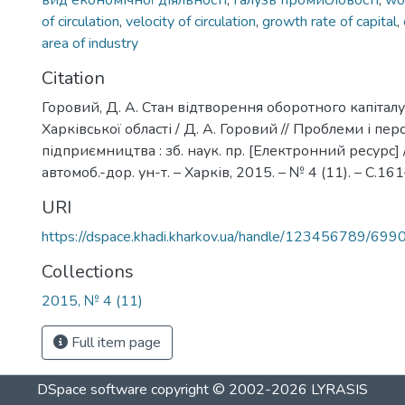
вид економічної діяльності
,
галузь промисловості
,
wor
of circulation
,
velocity of circulation
,
growth rate of capital
,
area of industry
Citation
Горовий, Д. А. Стан відтворення оборотного капітал
Харківської області / Д. А. Горовий // Проблеми і пе
підприємництва : зб. наук. пр. [Електронний ресурс] /
автомоб.-дор. ун-т. – Харків, 2015. – № 4 (11). – С.16
URI
https://dspace.khadi.kharkov.ua/handle/123456789/699
Collections
2015, № 4 (11)
Full item page
DSpace software
copyright © 2002-2026
LYRASIS