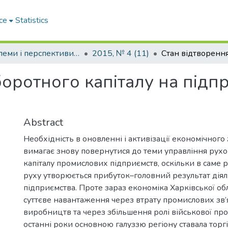
ce
Statistics
Проблеми і перспективи розвитку підприємництва
2015, № 4 (11)
боротного капіталу на підп
Abstract
Необхідність в оновленні і активізації економічного 
вимагає знову повернутися до теми управління рух
капіталу промислових підприємств, оскільки в саме р
руху утворюється прибуток–головний результат діял
підприємства. Проте зараз економіка Харківської обл
суттєве навантаження через втрату промислових зв’
виробництв та через збільшення ролі військової про
останні роки основною галуззю регіону ставала торгі