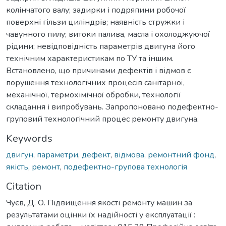
колінчатого валу; задирки і подряпини робочої
поверхні гільзи циліндрів; наявність стружки і
чавунного пилу; витоки палива, масла і охолоджуючої
рідини; невідповідність параметрів двигуна його
технічним характеристикам по ТУ та іншим.
Встановлено, що причинами дефектів і відмов є
порушення технологічних процесів санітарної,
механічної, термохімічної обробки, технології
складання і випробувань. Запропоновано подефектно-
груповий технологічний процес ремонту двигуна.
Keywords
двигун
,
параметри
,
дефект
,
відмова
,
ремонтний фонд
,
якість
,
ремонт
,
подефектно-групова технологія
Citation
Чуєв, Д. О. Підвищення якості ремонту машин за
результатами оцінки їх надійності у експлуатації :