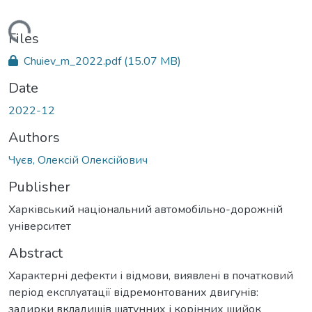
Loading...
Files
Chuiev_m_2022.pdf
(15.07 MB)
Date
2022-12
Authors
Чуєв, Олексій Олексійович
Publisher
Харківський національний автомобільно-дорожній
університет
Abstract
Характерні дефекти і відмови, виявлені в початковий
період експлуатації відремонтованих двигунів:
задирки вкладишів шатунних і корінних шийок