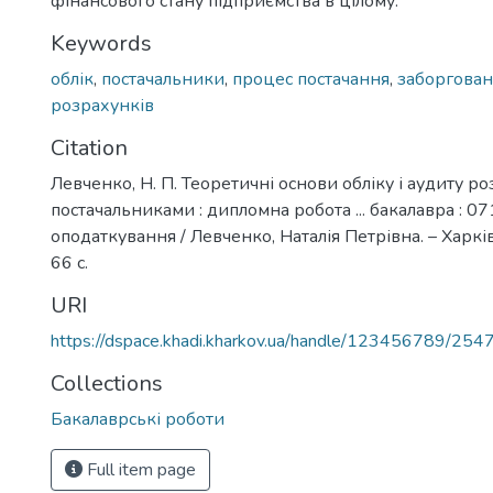
фінансового стану підприємства в цілому.
Keywords
облік
,
постачальники
,
процес постачання
,
заборгован
розрахунків
Citation
Левченко, Н. П. Теоретичні основи обліку і аудиту ро
постачальниками : дипломна робота ... бакалавра : 071
оподаткування / Левченко, Наталія Петрівна. – Харкі
66 с.
URI
https://dspace.khadi.kharkov.ua/handle/123456789/254
Collections
Бакалаврські роботи
Full item page