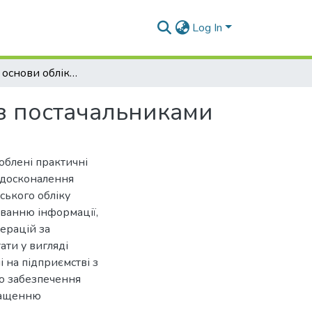
Log In
Теоретичні основи обліку і аудиту розрахунків з постачальниками
 з постачальниками
облені практичні
 удосконалення
ського обліку
уванню інформації,
ерацій за
ти у вигляді
 на підприємстві з
о забезпечення
ращенню