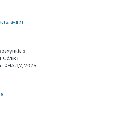
ість
,
аудит
зрахунків з
 Облік і
в : ХНАДУ, 2025. –
76