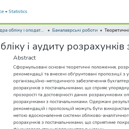
ce
Statistics
Кафедра обліку і оподаткування
Бакалаврські роботи
бліку і аудиту розрахунків
Abstract
Сформульовані основні теоретичні положення, розр
рекомендації та внесені обґрунтовані пропозиції з
організаційно-методичного забезпечення бухгалтер
розрахунків з постачальниками, що сприяє упорядк
прозорості та достовірності даних розрахункових оп
розрахунками з постачальниками. Одержані результа
рекомендацій і пропозицій можуть бути використані
метою вдосконалення системи обліково-аналітичног
розрахунків з постачальниками, що сприятиме пок