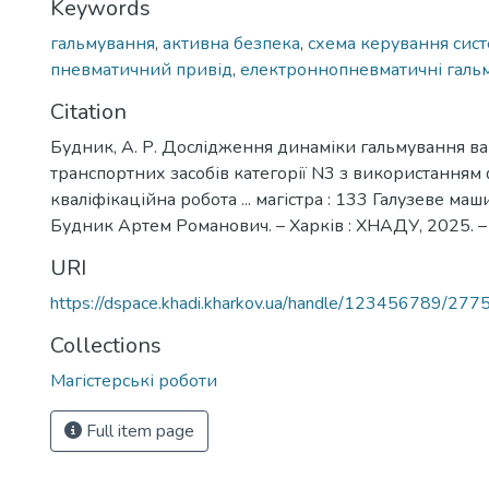
Keywords
гальмування
,
активна безпека
,
схема керування сис
пневматичний привід
,
електроннопневматичні галь
Citation
Будник, А. Р. Дослідження динаміки гальмування в
транспортних засобів категорії N3 з використанням 
кваліфікаційна робота ... магістра : 133 Галузеве ма
Будник Артем Романович. – Харків : ХНАДУ, 2025. – 
URI
https://dspace.khadi.kharkov.ua/handle/123456789/277
Collections
Магістерські роботи
Full item page