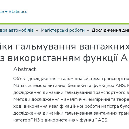
ce
Statistics
ра автомобілів
Магістерські роботи
іки гальмування вантажни
3 з використанням функції 
Abstract
Об’єкт дослідження – гальмівна система транспортног
N3 із системою активної безпеки та функцією ABS. 
дослідження динаміки гальмування транспортного за
Методи дослідження – аналітичні, емпіричні та теоре
ході виконання кваліфікаційної роботи магістра бу
дослідження динаміки гальмування вантажних тран
категорії N3 з використанням функції ABS.