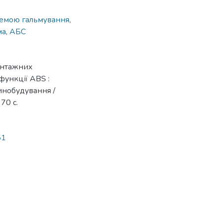
темою гальмування
,
ма
,
АБС
антажних
функції ABS :
шинобудування /
70 с.
51