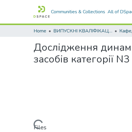
Communities & Collections
All of DSpa
Home
ВИПУСКНІ КВАЛІФІКАЦІЙНІ РОБОТИ
Кафед
Дослідження динам
засобів категорії N
Loading...
Files