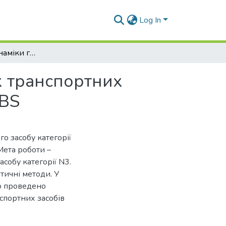
Log In
Дослідження динаміки гальмування вантажних транспортних засобів категорії N3 з використанням функції ABS
х транспортних
ABS
о засобу категорії
Мета роботи –
собу категорії N3.
тичні методи. У
ло проведено
спортних засобів