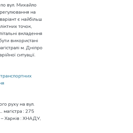
 по вул. Михайло
 регулювання на
варіант є найбільш
ліктних точок,
пітальні вкладення
бути використані
агістралі м. Дніпро
ійної ситуації.
 транспортних
ня
го руху на вул.
 магістра : 275
 – Харків : ХНАДУ,