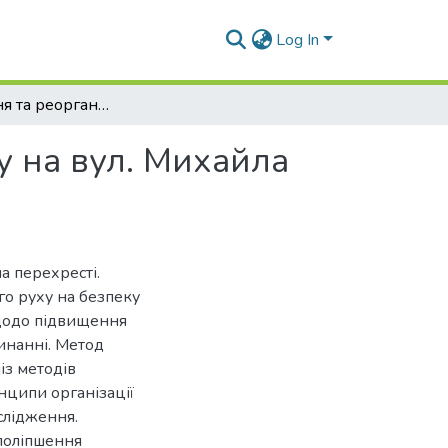
Log In
Дослідження та реорганізація дорожнього руху на вул. Михайла Грушевського м. Дніпро
у на вул. Михайла
а перехресті.
го руху на безпеку
 щодо підвищення
инанні. Метод
із методів
нципи організації
слідження.
поліпшення