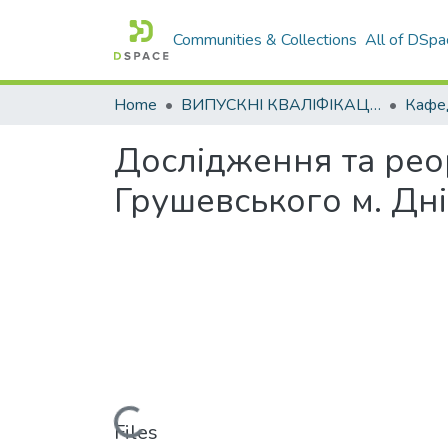
Communities & Collections
All of DSpa
Home
ВИПУСКНІ КВАЛІФІКАЦІЙНІ РОБОТИ
Дослідження та рео
Грушевського м. Дн
Loading...
Files