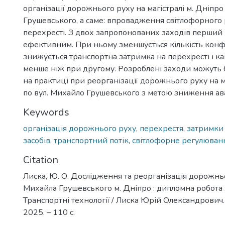
організації дорожнього руху на магістралі м. Дніпро
Грушевського, а саме: впровадження світлофорного
перехресті. З двох запропонованих заходів перший 
ефективним. При ньому зменшується кількість конф
знижується транспортна затримка на перехресті і ка
менше ніж при другому. Розроблені заходи можуть 
на практиці при реорганізації дорожнього руху на м
по вул. Михайло Грушевського з метою зниження авар
Keywords
організація дорожнього руху
,
перехрестя
,
затримки
засобів
,
транспортний потік
,
світлофорне регулюван
Citation
Лиска, Ю. О. Дослідження та реорганізація дорожньо
Михайла Грушевського м. Дніпро : дипломна робота ...
Транспортні технології / Лиска Юрій Олександрович.
2025. – 110 с.