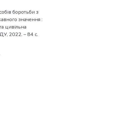
собів боротьби з
авного значення :
та цивільна
У, 2022. – 84 с.
7