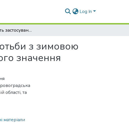
Log In
Ефективність застосування різних способів боротьби з зимовою слизькістю на автомобільних дорогах державного значення
ротьби з зимовою
ого значення
ня
Кіровоградська
 області, та
і матеріали