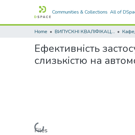
Communities & Collections
All of DSpa
Home
ВИПУСКНІ КВАЛІФІКАЦІЙНІ РОБОТИ
Ефективність засто
слизькістю на авто
Loading...
Files