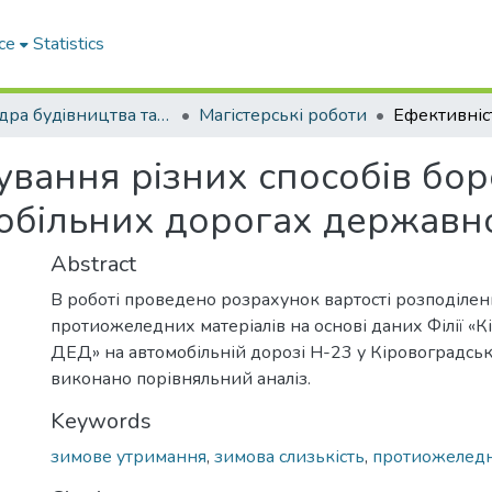
ce
Statistics
Кафедра будiвництва та експлуатацiї автомобiльних дорiг
Магістерські роботи
сування різних способів бо
мобільних дорогах державн
Abstract
В роботі проведено розрахунок вартості розподілен
протиожеледних матеріалів на основі даних Філії «
ДЕД» на автомобільній дорозі Н-23 у Кіровоградській
виконано порівняльний аналіз.
Keywords
зимове утримання
,
зимова слизькість
,
протиожеледн