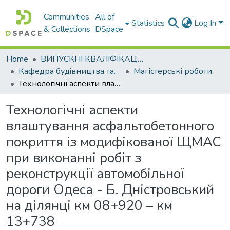
Communities
All of
Statistics
Log In
& Collections
DSpace
Home
ВИПУСКНІ КВАЛІФІКАЦІЙНІ РОБОТИ
Кафедра будiвництва та експлуатацiї автомобiльних дорiг
Магістерські роботи
Технологічні аспекти влаштування асфальтобетонного покриття із модифікованої ЩМАС при виконанні робіт з реконструкції автомобільної дороги Одеса - Б. Дністровський на ділянці км 08+920 – км 13+738
Технологічні аспекти
влаштування асфальтобетонного
покриття із модифікованої ЩМАС
при виконанні робіт з
реконструкції автомобільної
дороги Одеса - Б. Дністровський
на ділянці км 08+920 – км
13+738