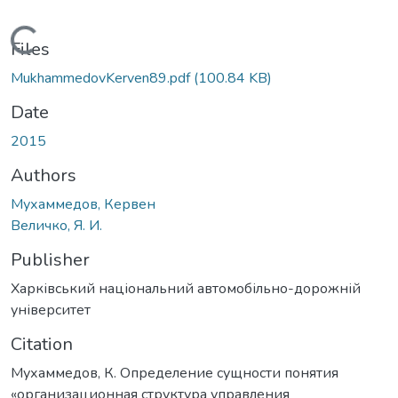
Loading...
Files
MukhammedovKerven89.pdf
(100.84 KB)
Date
2015
Authors
Мухаммедов, Кервен
Величко, Я. И.
Publisher
Харківський національний автомобільно-дорожній
університет
Citation
Мухаммедов, К. Определение сущности понятия
«организационная структура управления