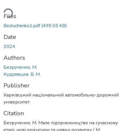
ding...
Files
Bezruchenko1.pdf
(499.55 KB)
Date
2024
Authors
Безрученко, М.
Кудрявцев, В. М.
Publisher
Харківський національний автомобільно-дорожній
університет
Citation
Безрученко, М. Мале підприємництво на сучасному
етапі: нові орієнтири та шляхи розвитку / М.