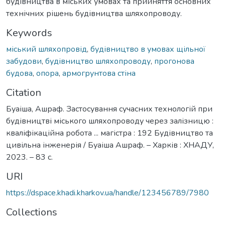
будівництва в міських умовах та прийняття основних
технічних рішень будівництва шляхопроводу.
Keywords
міський шляхопровід
,
будівництво в умовах щільної
забудови
,
будівництво шляхопроводу
,
прогонова
будова
,
опора
,
армогрунтова стіна
Citation
Буаіша, Ашраф. Застосування сучасних технологій при
будівництві міського шляхопроводу через залізницю :
кваліфікаційна робота ... магістра : 192 Будівництво та
цивільна інженерія / Буаіша Ашраф. – Харків : ХНАДУ,
2023. – 83 с.
URI
https://dspace.khadi.kharkov.ua/handle/123456789/7980
Collections