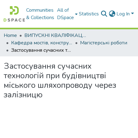
Communities
All of
Statistics
Log In
& Collections
DSpace
Home
ВИПУСКНІ КВАЛІФІКАЦІЙНІ РОБОТИ
Кафедра мостів, конструкцій та будівельної механіки
Магістерські роботи
Застосування сучасних технологій при будівництві міського шляхопроводу через залізницю
Застосування сучасних
технологій при будівництві
міського шляхопроводу через
залізницю