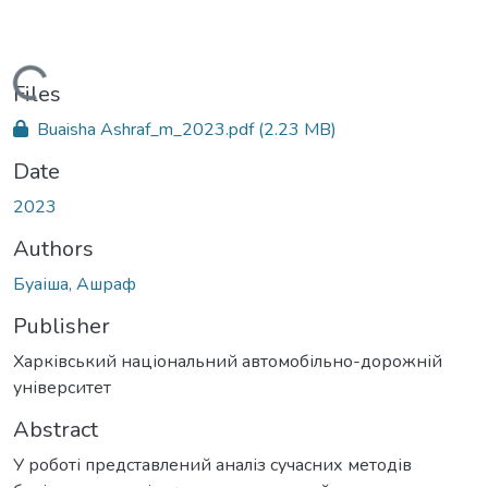
Loading...
Files
Buaisha Ashraf_m_2023.pdf
(2.23 MB)
Date
2023
Authors
Буаіша, Ашраф
Publisher
Харківський національний автомобільно-дорожній
університет
Abstract
У роботі представлений аналіз сучасних методів