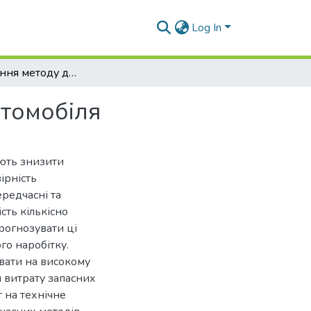
Log In
Удосконалення методу діагностики двигунів автомобіля
втомобіля
яють знизити
ірність
редчасні та
сть кількісно
рогнозувати ці
го наробітку.
увати на високому
и витрату запасних
т на технічне