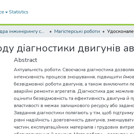
ce
Statistics
Кафедра інжинірингу систем автомобільного транспорту
Магістерські роботи
ду діагностики двигунів а
Abstract
Актуальність роботи. Своєчасна діагностика дозвол
інтенсивність процесів зношування, підвищити ймов
безвідмовної роботи двигунів, а також виключити пе
аварійні ремонти агрегатів. Діагностика дає можливі
оцінити безвідмовність та ефективність двигуна й п
властивості в межах залишкового ресурсу або задано
Завдання діагностики полягають у тім, щоб підтрим
рівні надійність і довговічність двигунів, зменшуват
частин, експлуатаційних матеріалів і трудових витра