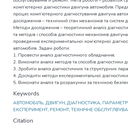
обслуговування й ремонт. Мета роботи – розвиток с
комп’ютерної діагностики двигуна автомобіля. Пред
процес комп’ютерного діагностування двигуна автом
дослідження – технічний стан механізмів та систем д
Методи дослідження – теоретичний аналіз діагност
та методів і способів діагностики механізмів двигуна
проведення експериментальної ком’ютерної діагно
автомобіля. Задачі роботи:
1. Провести аналіз діагностичного обладнання;
2. Виконати аналіз методів та способів діагностики д
3. Зробити аналіз діагностичних та структурних пара
4. Дослідити методи експериментальної діагностики
5. Виконати аналіз та розрахунки за технікою безпе
Keywords
АВТОМОБІЛЬ
,
ДВИГУН
,
ДІАГНОСТИКА
,
ПАРАМЕТР
ЕКСПЕРИМЕНТ
,
РЕМОНТ
,
ТЕХНІЧНЕ ОБСЛУГЛВУВ
Citation