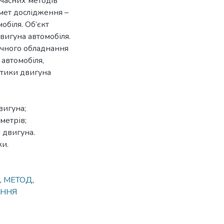
учасних методів
мет дослідження –
обіля. Об’єкт
вигуна автомобіля.
ичного обладнання
 автомобіля,
стики двигуна
вигуна;
метрів;
 двигуна.
ки.
,
МЕТОД
,
АННЯ