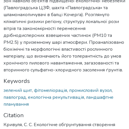
зон навколо об'єктів підвищеної екологічної небезпеки
(Павлоградська ЦЗФ, шахта «Павлоградська» та
шламонакопичувачі в балці Кочерга). Розглянуто
кліматичні ризики регіону, структуру локальної рози
вітрів та закономірності перенесення
дрібнодисперсних взвешених частинок (PM10 та
PM2.5) у приземному шарі атмосфери. Проаналізовано
біохімічні та морфологічні властивості рослинного
матеріалу, що визначають його толерантність до умов
хронічного пилового навантаження, загазованості та
вторинного сульфатно-хлоридного засолення ґрунтів.
Keywords
зелений щит
,
фітомеліорація
,
промисловий вузол
,
павлоград
,
екологічна рекультивація
,
ландшафтне
планування
Citation
Кривуля, С. С. Екологічне обгрунтування створення