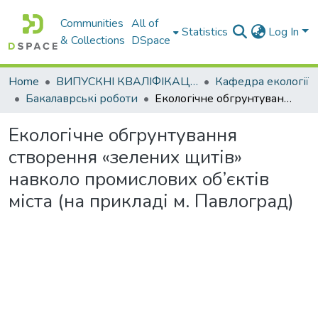
Communities
All of
Statistics
Log In
& Collections
DSpace
Home
ВИПУСКНІ КВАЛІФІКАЦІЙНІ РОБОТИ
Кафедра екології
Бакалаврські роботи
Екологічне обгрунтування створення «зелених щитів» навколо промислових об’єктів міста (на прикладі м. Павлоград)
Екологічне обгрунтування
створення «зелених щитів»
навколо промислових об’єктів
міста (на прикладі м. Павлоград)