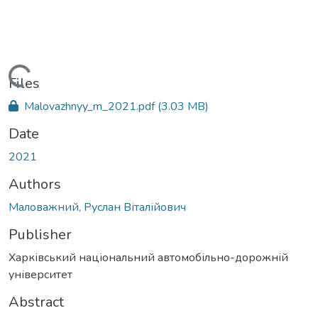
Loading...
Files
Malovazhnyy_m_2021.pdf
(3.03 MB)
Date
2021
Authors
Маловажний, Руслан Віталійович
Publisher
Харківський національний автомобільно-дорожній
університет
Abstract