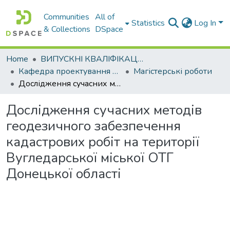
Communities
All of
Statistics
Log In
& Collections
DSpace
Home
ВИПУСКНІ КВАЛІФІКАЦІЙНІ РОБОТИ
Кафедра проектування доріг, геодезії і землеустрою
Магістерські роботи
Дослідження сучасних методів геодезичного забезпечення кадастрових робіт на території Вугледарської міської ОТГ Донецької області
Дослідження сучасних методів
геодезичного забезпечення
кадастрових робіт на території
Вугледарської міської ОТГ
Донецької області