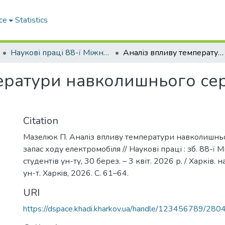
ce
Statistics
Наукові праці 88-ї Міжнародної наукової конференції студентів університету
Аналіз впливу температури навколишнього середовища на запас ходу електромобіля
ератури навколишнього се
Citation
Мазелюк П. Аналіз впливу температури навколишнь
запас ходу електромобіля // Наукові праці : зб. 88-ї 
студентів ун-ту, 30 берез. – 3 квіт. 2026 р. / Харків. 
ун-т. Харкiв, 2026. С. 61–64.
URI
https://dspace.khadi.kharkov.ua/handle/123456789/280