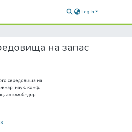
Log In
редовища на запас
ого середовища на
Міжнар. наук. конф.
нац. автомоб.-дор.
49