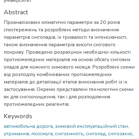
університет
Abstract
Проаналізовані кліматичні параметри за 20 років
спостережень та розроблені методи визначення
параметрів снігопадів, їх тривалості та інтенсивності,
також визначення параметрів висоти снігового
покриву. Проведено розрахунок необхідної кількості
протиожеледних матеріалів на основі обсягу снігових
опадів для кожного зимового місяця. Розроблені схеми
від розподілу комбінованих протиожеледних
матеріалів до деталізації етапів виконання робіт із їх
застосування. Окремо представлені технологічні схеми
як для снігоочищення, так і для розподілення
протиожеледних реагентів.
Keywords
автомобільна дорога
,
зимовий експлуатаційний стан
,
утримання
,
лісосмуга
,
снігоємність
,
снігопад
,
снігозахис
,