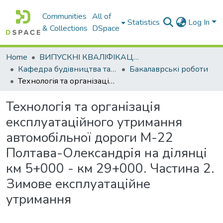
Communities
All of
Statistics
Log In
& Collections
DSpace
Home
ВИПУСКНІ КВАЛІФІКАЦІЙНІ РОБОТИ
Кафедра будiвництва та експлуатацiї автомобiльних дорiг
Бакалаврські роботи
Технологія та організація експлуатаційного утримання автомобільної дороги М-22 Полтава-Олександрія на ділянці км 5+000 - км 29+000. Частина 2. Зимове експлуатаційне утримання
Технологія та організація
експлуатаційного утримання
автомобільної дороги М-22
Полтава-Олександрія на ділянці
км 5+000 - км 29+000. Частина 2.
Зимове експлуатаційне
утримання