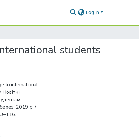
Log In
international students
e to international
// Новітні
тудентам :
берез. 2019 р. /
113–116.
0