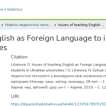
ce
Statistics
Новітні педагогічні технології у викладанні мов іноземним студентам
Issues of teaching English as Foreign Language to international students in Ukrainian universities
glish as Foreign Language to 
ies
Citation
Litvinova, О. Issues of teaching English as Foreign Languag
students in Ukrainian universities / O. Litvinova, N. Sytnyk 
педагогічні технології у викладанні мов іноземним с
матеріали Міжнар. наук.-метод. семінару, 28 лют. – 1 
Харків. нац. автомоб.-дор. ун-т. – Харкiв, 2019. – С. 
URI
https://dspace.khadi.kharkov.ua/handle/123456789/925