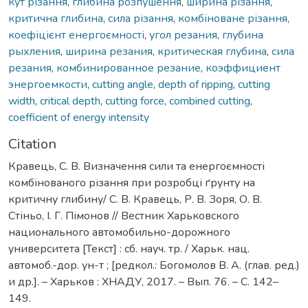
кут різання
,
глибина розпушення
,
ширина різання
,
критична глибина
,
сила різання
,
комбіноване різання
,
коефіцієнт енергоємності
,
угол резания
,
глубина
рыхления
,
ширина резания
,
критическая глубина
,
сила
резания
,
комбинированное резание
,
коэффициент
энергоемкости
,
cutting angle
,
depth of ripping
,
cutting
width
,
critical depth
,
cutting force
,
combined cutting
,
coefficient of energy intensity
Citation
Кравець, С. В. Визначення сили та енергоємності
комбінованого різання при розробці ґрунту на
критичну глибину/ С. В. Кравець, Р. В. Зоря, О. В.
Стіньо, І. Г. Пімонов // Вестник Харьковского
национального автомобильно-дорожного
университета [Текст] : сб. науч. тр. / Харьк. нац.
автомоб.-дор. ун-т ; [редкол.: Богомолов В. А. (глав. ред.)
и др.]. – Харьков : ХНАДУ, 2017. – Вып. 76. – C. 142–
149.