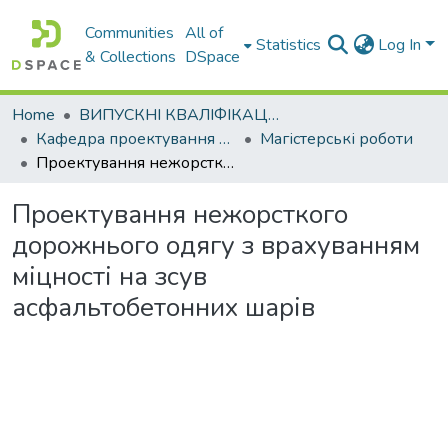
Communities
All of
Statistics
Log In
& Collections
DSpace
Home
ВИПУСКНІ КВАЛІФІКАЦІЙНІ РОБОТИ
Кафедра проектування доріг, геодезії і землеустрою
Магістерські роботи
Проектування нежорсткого дорожнього одягу з врахуванням міцності на зсув асфальтобетонних шарів
Проектування нежорсткого
дорожнього одягу з врахуванням
міцності на зсув
асфальтобетонних шарів