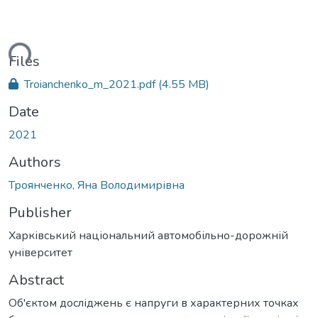
ding...
Files
Troianchenko_m_2021.pdf
(4.55 MB)
Date
2021
Authors
Троянченко, Яна Володимирівна
Publisher
Харківський національний автомобільно-дорожній
університет
Abstract
Об'єктом досліджень є напруги в характерних точках