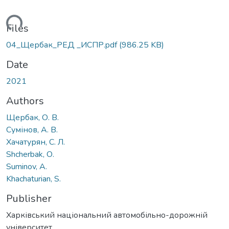
ading...
Files
04_Щербак_РЕД _ИСПР.pdf
(986.25 KB)
Date
2021
Authors
Щербак, О. В.
Сумінов, А. В.
Хачатурян, С. Л.
Shcherbak, О.
Suminov, A.
Khachaturian, S.
Publisher
Харківський національний автомобільно-дорожній
університет