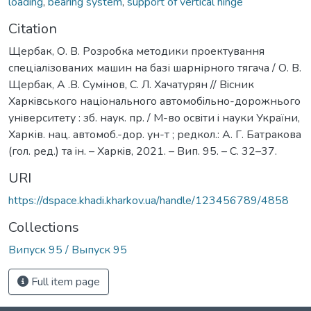
loading
,
bearing system
,
support of vertical hinge
Citation
Щербак, О. В. Розробка методики проектування
спеціалізованих машин на базі шарнірного тягача / О. В.
Щербак, А .В. Сумінов, С. Л. Хачатурян // Вiсник
Харкiвського нацiонального автомобiльно-дорожнього
унiверситету : зб. наук. пр. / М-во освiти i науки України,
Харків. нац. автомоб.-дор. ун-т ; редкол.: А. Г. Батракова
(гол. ред.) та iн. – Харкiв, 2021. – Вип. 95. – С. 32–37.
URI
https://dspace.khadi.kharkov.ua/handle/123456789/4858
Collections
Випуск 95 / Выпуск 95
Full item page