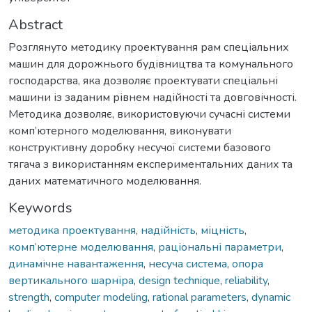
Abstract
Розглянуто методику проектування рам спеціальних
машин для дорожнього будівництва та комунального
господарства, яка дозволяє проектувати спеціальні
машини із заданим рівнем надійності та довговічності.
Методика дозволяє, використовуючи сучасні системи
комп’ютерного моделювання, виконувати
конструктивну доробку несучої системи базового
тягача з використанням експериментальних даних та
даних математичного моделювання.
Keywords
методика проектування
,
надійність
,
міцність
,
комп’ютерне моделювання
,
раціональні параметри
,
динамічне навантаження
,
несуча система
,
опора
вертикального шарніра
,
design technique
,
reliability
,
strength
,
computer modeling
,
rational parameters
,
dynamic