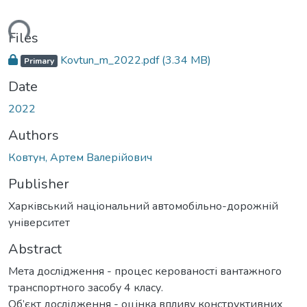
ding...
Files
Kovtun_m_2022.pdf
(3.34 MB)
Primary
Date
2022
Authors
Ковтун, Артем Валерійович
Publisher
Харківський національний автомобільно-дорожній
університет
Abstract
Мета дослідження - процес керованості вантажного
транспортного засобу 4 класу.
Об’єкт дослідження - оцінка впливу конструктивних