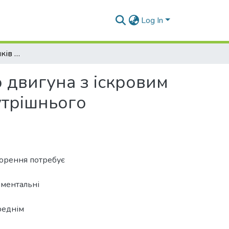
Log In
Порівняння показників газообміну двотактного двигуна з іскровим запалюванням у процесі зовнішнішнього та внутрішнього сумішоутворення
 двигуна з іскровим
утрішнього
ворення потребує
иментальні
реднім