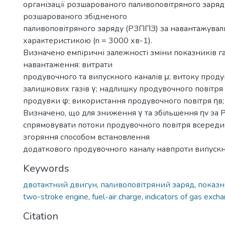
організації розшарованого паливоповітряного заряд
розшарованого збідненого
паливоповітряного заряду (РЗППЗ) за навантажува
характеристикою (n = 3000 хв-1).
Визначено емпіричні залежності зміни показників г
навантаження: витрати
продувочного та випускного каналів μ; витоку проду
залишкових газів γ; надлишку продувочного повітря 
продувки φ; використання продувочного повітря ηв; к
Визначено, що для зниження γ та збільшення ηv за
спрямовувати потоки продувочного повітря всеред
згоряння способом встановлення
додаткового продувочного каналу навпроти випускн
Keywords
двотактний двигун
,
паливоповітряний заряд
,
показн
two-stroke engine
,
fuel-air charge
,
indicators of gas exch
Citation