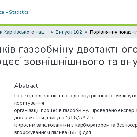
ce
Statistics
Вісник Харківського національного автомобільно-дорожнього університету / Вестник Харьковского национального автомобильно-дорожного университета
Випуск 102
ків газообміну двотактного
цесі зовнішнішнього та вн
Abstract
Перехід від зовнішнього до внутрішнього сумішоут
коригування
організації процесів газообміну. Проведено експер
дослідження двигуна 1Д 8,2/8,7 з
іскровим запалюванням з карбюратором та безпосе
впорскуванням палива (БВП) для