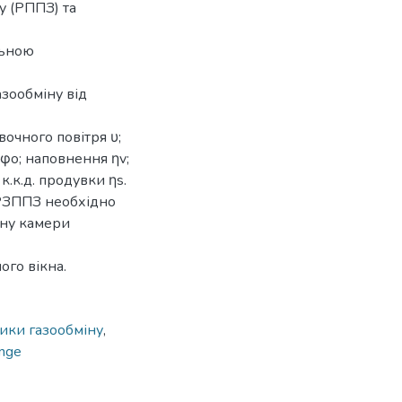
у (РППЗ) та
льною
азообміну від
вочного повітря υ;
φо; наповнення ηv;
.к.д. продувки ηs.
 РЗППЗ необхідно
ину камери
ого вікна.
ики газообміну
,
ange