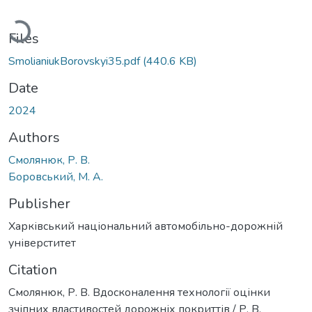
oading...
Files
SmolianiukBorovskyi35.pdf
(440.6 KB)
Date
2024
Authors
Смолянюк, Р. В.
Боровський, М. А.
Publisher
Харківський національний автомобільно-дорожній
універститет
Citation
Смолянюк, Р. В. Вдосконалення технології оцінки
зчіпних властивостей дорожніх покриттів / Р. В.