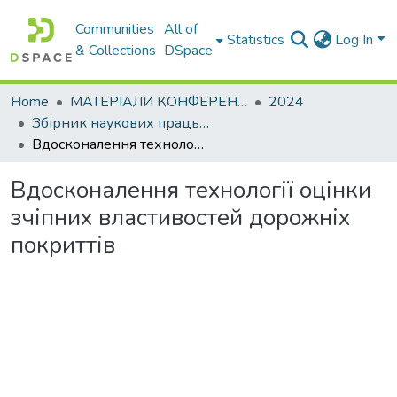
Communities
All of
Statistics
Log In
& Collections
DSpace
Home
МАТЕРІАЛИ КОНФЕРЕНЦІЙ
2024
Збірник наукових праць 86-ї міжнародної наукової конференції студентів університету. Секція Будівництво та експлуатація автомобільних доріг
Вдосконалення технології оцінки зчіпних властивостей дорожніх покриттів
Вдосконалення технології оцінки
зчіпних властивостей дорожніх
покриттів