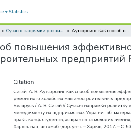
ce
Statistics
Сучасні напрямки розвитку економіки і менеджменту на підприємствах України
Аутсорсинг как способ повышения эффективности ремонтного хозяйства машиностроительных предприятий Республики Беларусь
особ повышения эффективн
троительных предприятий 
Citation
Сигай, А. В. Аутсорсинг как способ повышения эфф
ремонтного хозяйства машиностроительных предпр
Беларусь / А. В. Сигай // Сучасні напрямки розвитку 
менеджменту на підприємствах України : зб. матеріалів
практ. конф. студентів, аспірантів та молодих вчених,
Харків. нац. автомоб.-дор. ун-т. – Харків, 2017. – С. 5