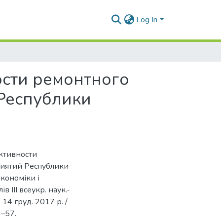
Log In
ости ремонтного
Республики
ективности
иятий Республики
економіки і
 ІІІ всеукр. наук.-
 14 груд. 2017 р. /
3–57.